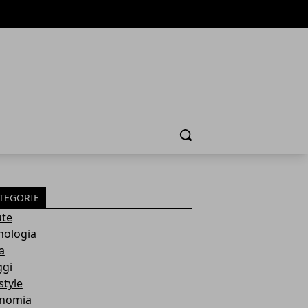
Cerca
TEGORIE
ute
nologia
a
ggi
style
nomia