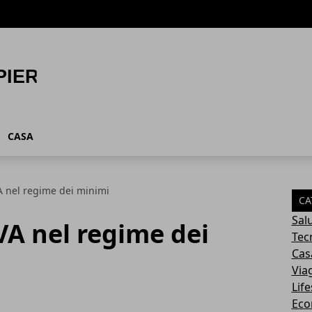
CASA
VA nel regime dei minimi
CA
Sal
IVA nel regime dei
Tec
Cas
Via
Life
Eco