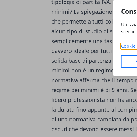
tipologia di partita IVA. Perché 
Cons
minimi? La spiegazione è molto 
che permette a tutti coloro che i
Utilizzi
alcun tipo di studio di settore, d
sceglie
semplicemente una tassazione pa
Cookie 
davvero ideale per tutti i giovan
solida base di partenza per il lor
minimi non è un regime di cui si
normativa afferma che il tempo m
regime dei minimi è di 5 anni. S
libero professionista non ha anc
la durata fino appunto al compim
di una normativa cambiata da poc
oscuri che devono essere messi 