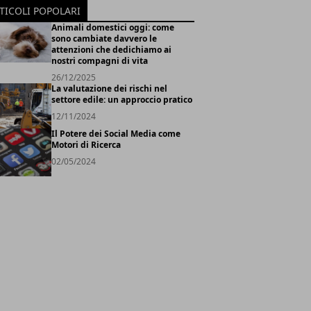
TICOLI POPOLARI
Animali domestici oggi: come
sono cambiate davvero le
attenzioni che dedichiamo ai
nostri compagni di vita
26/12/2025
La valutazione dei rischi nel
settore edile: un approccio pratico
12/11/2024
Il Potere dei Social Media come
Motori di Ricerca
02/05/2024