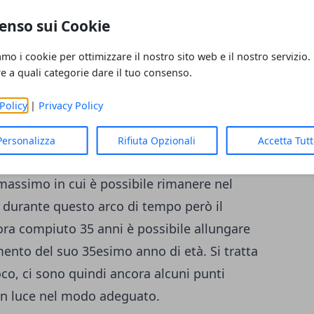
decidere di aderire a questo regime dei
enso sui Cookie
semplice. Il regime dei minimi è un regime
niziano un’attività di non essere soggetti ad
amo i cookie per ottimizzare il nostro sito web e il nostro servizio.
i non essere soggetti all’IVA e di pagare
re a quali categorie dare il tuo consenso.
ri al 5%. Si tratta insomma di un regime
Policy
|
Privacy Policy
i professionisti che vogliono poter avere una
o futuro. Attenzione però, il regime dei
Personalizza
Rifiuta Opzionali
Accetta Tut
 possa usufruire a tempo indeterminato. La
assimo in cui è possibile rimanere nel
e durante questo arco di tempo però il
ora compiuto 35 anni è possibile allungare
ento del suo 35esimo anno di età. Si tratta
o, ci sono quindi ancora alcuni punti
in luce nel modo adeguato.